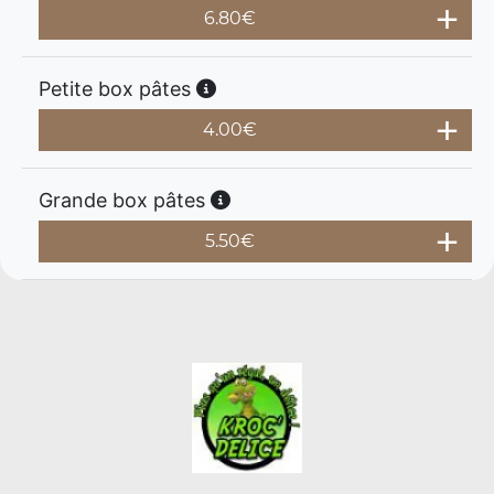
6.80
€
Petite box pâtes
4.00
€
Grande box pâtes
5.50
€