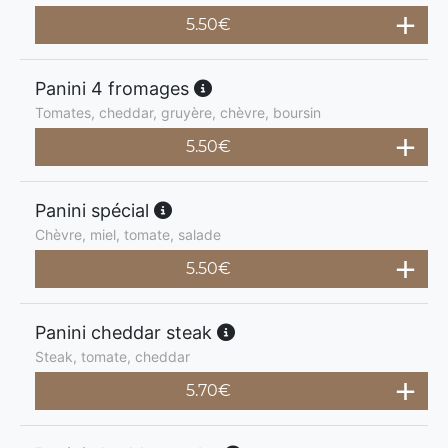
5.50
€
Panini 4 fromages
Tomates, cheddar, gruyère, chèvre, boursin
5.50
€
Panini spécial
Chèvre, miel, tomate, salade
5.50
€
Panini cheddar steak
Steak, tomate, cheddar
5.70
€