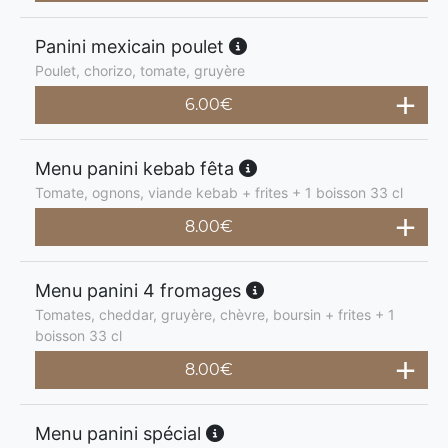
Panini mexicain poulet
Poulet, chorizo, tomate, gruyère
6.00
€
Menu panini kebab fêta
Tomate, ognons, viande kebab + frites + 1 boisson 33 cl
8.00
€
Menu panini 4 fromages
Tomates, cheddar, gruyère, chèvre, boursin + frites + 1
boisson 33 cl
8.00
€
Menu panini spécial