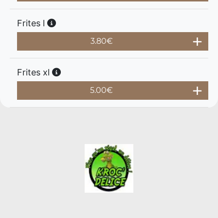
Frites l
3.80
€
Frites xl
5.00
€