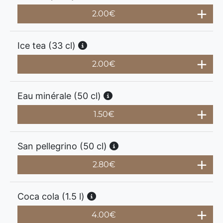
2.00
€
Ice tea (33 cl)
2.00
€
Eau minérale (50 cl)
1.50
€
San pellegrino (50 cl)
2.80
€
Coca cola (1.5 l)
4.00
€