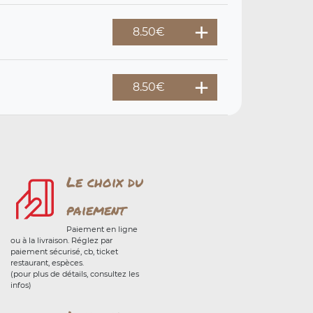
8.50
€
8.50
€
Le choix du
paiement
Paiement en ligne
ou à la livraison. Réglez par
paiement sécurisé, cb, ticket
restaurant, espèces.
(pour plus de détails, consultez les
infos)