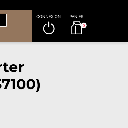
CONNEXION
PANIER
0
rter
7100)