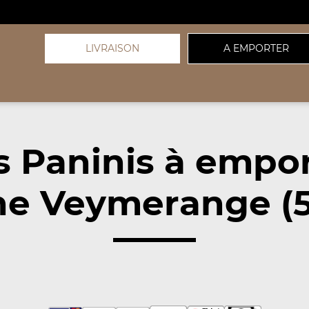
LIVRAISON
A EMPORTER
 Paninis à empo
he Veymerange (5