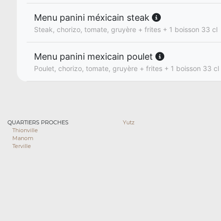
Menu panini méxicain steak
Steak, chorizo, tomate, gruyère + frites + 1 boisson 33 cl
Menu panini mexicain poulet
Poulet, chorizo, tomate, gruyère + frites + 1 boisson 33 cl
QUARTIERS PROCHES
Yutz
Thionville
Manom
Terville