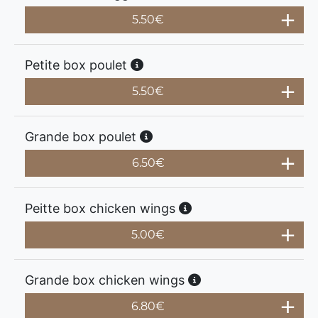
5.50
€
Petite box poulet
5.50
€
Grande box poulet
6.50
€
Peitte box chicken wings
5.00
€
Grande box chicken wings
6.80
€