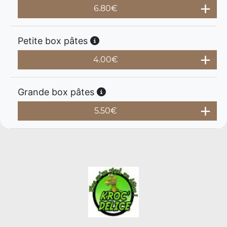
6.80
€
Petite box pâtes
4.00
€
Grande box pâtes
5.50
€