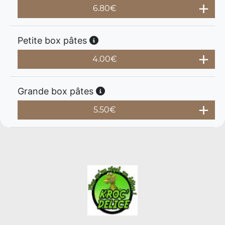
6.80
€
Petite box pâtes
4.00
€
Grande box pâtes
5.50
€