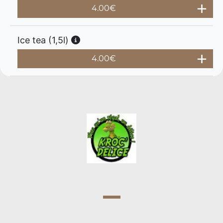
4.00
€
Ice tea (1,5l)
4.00
€