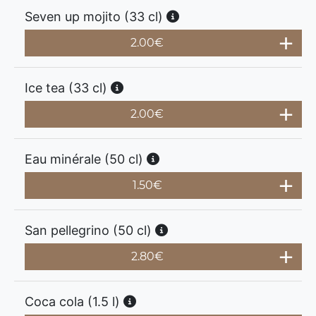
Seven up mojito (33 cl)
2.00
€
Ice tea (33 cl)
2.00
€
Eau minérale (50 cl)
1.50
€
San pellegrino (50 cl)
2.80
€
Coca cola (1.5 l)