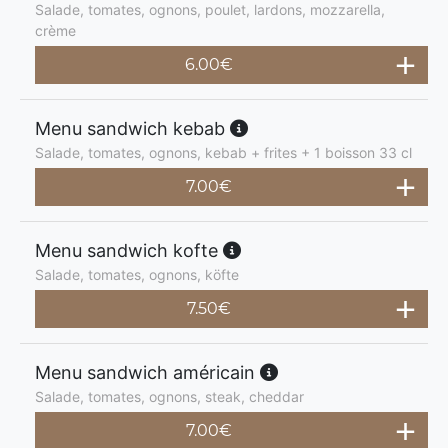
Salade, tomates, ognons, poulet, lardons, mozzarella,
crème
6.00
€
Menu sandwich kebab
Salade, tomates, ognons, kebab + frites + 1 boisson 33 cl
7.00
€
Menu sandwich kofte
Salade, tomates, ognons, köfte
7.50
€
Menu sandwich américain
Salade, tomates, ognons, steak, cheddar
7.00
€