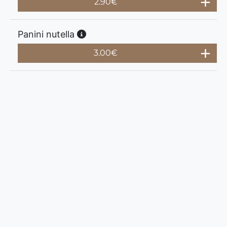
2.90
€
Panini nutella
3.00
€