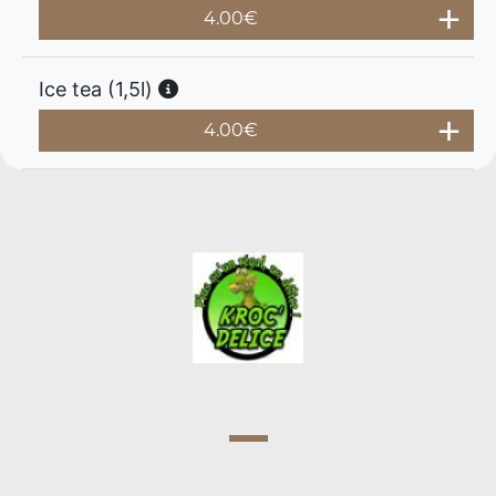
4.00
€
Ice tea (1,5l)
4.00
€