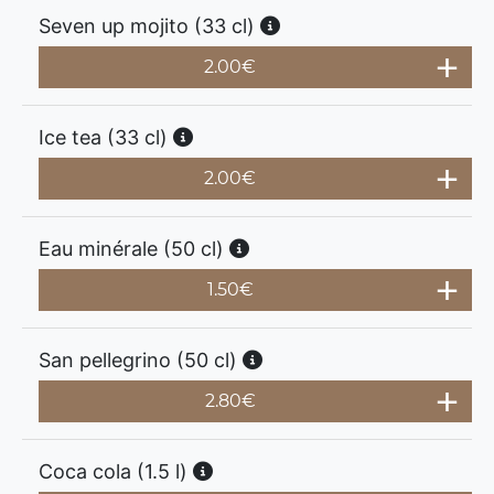
Seven up mojito (33 cl)
2.00
€
Ice tea (33 cl)
2.00
€
Eau minérale (50 cl)
1.50
€
San pellegrino (50 cl)
2.80
€
Coca cola (1.5 l)